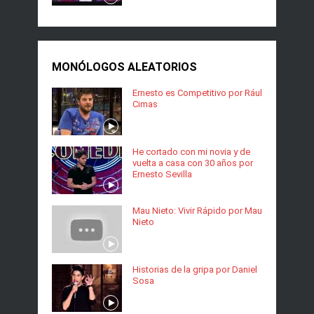
MONÓLOGOS ALEATORIOS
Ernesto es Competitivo por Rául
Cimas
He cortado con mi novia y de
vuelta a casa con 30 años por
Ernesto Sevilla
Mau Nieto: Vivir Rápido por Mau
Nieto
Historias de la gripa por Daniel
Sosa