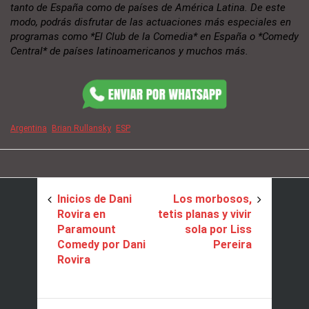
tanto de España como de países de América Latina. De este
modo, podrás disfrutar de las actuaciones más especiales en
programas como *El Club de la Comedia* en España o *Comedy
Central* de países latinoamericanos y muchos más.
Argentina
Brian Rullansky
ESP
Inicios de Dani
Los morbosos,
Rovira en
tetis planas y vivir
Paramount
sola por Liss
Comedy por Dani
Pereira
Rovira