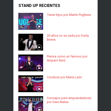
STAND UP RECIENTES
Tener hijos por Martín Pugliese
20 años no es nada por Dady
Brieva
Piensa como un famoso por
Amparo Baró
Conducir por María León
Consejos para emprendedores
por Dani Mateo