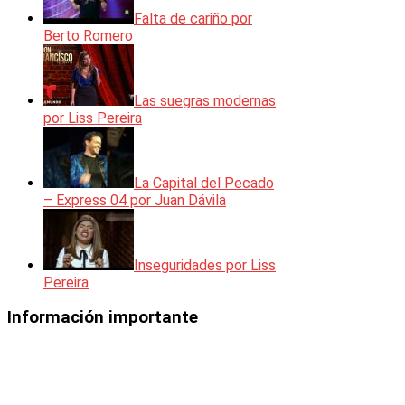
Falta de cariño por
Berto Romero
Las suegras modernas
por Liss Pereira
La Capital del Pecado
– Express 04 por Juan Dávila
Inseguridades por Liss
Pereira
Información importante
Los vídeos mostrados en esta web
están incorporados en la misma
mediante el código de inserción que
facilita la plataforma en el que se