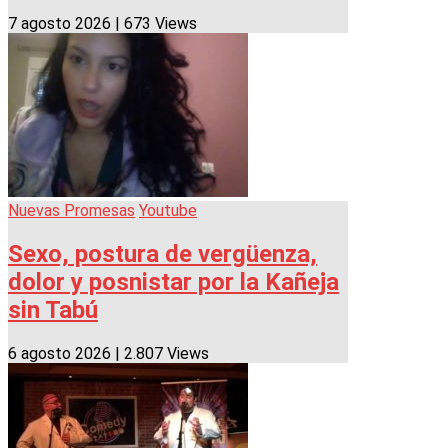
7 agosto 2026
|
673 Views
Nuevas Promesas
Youtube
Sexo, postura de vergüenza,
dolor y posnistar por la Kañeja
sin Tabú
6 agosto 2026
|
2.807 Views