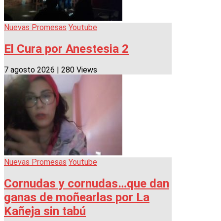
Nuevas Promesas
Youtube
El Cura por Anestesia 2
7 agosto 2026
|
280 Views
Nuevas Promesas
Youtube
Cornudas y cornudas…que dan
ganas de moñearlas por La
Kañeja sin tabú