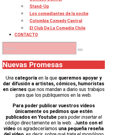
Stand-Up
Los comediantes de la noche
Colombia Comedy Central
El Club De La Comedia Chile
CONTACTO
Nuevas Promesas
Una
categoría
en la que
queremos apoyar y
dar difusión a artistas, cómicos, humoristas
en ciernes
que nos mandan a diario sus trabajos
para que los publiquemos en la web.
Para poder publicar vuestros vídeos
únicamente os pedimos que estén
publicados en Youtube
para
poder insertar el
código
directamente en la web. J
unto con el
vídeo
os agradeceríamos
una pequeña reseña
del vídeo
, es decir,
sobre qué trata el monólogo