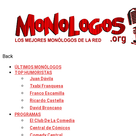
Back
ÚLTIMOS MONÓLOGOS
TOP HUMORISTAS
Juan Dávila
Txabi Franquesa
Franco Escamilla
Ricardo Castella
David Broncano
PROGRAMAS
El Club De La Comedia
Central de Cómicos
Comedy Central