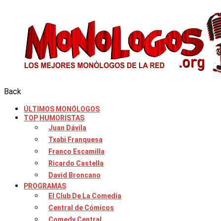
Back
ÚLTIMOS MONÓLOGOS
TOP HUMORISTAS
Juan Dávila
Txabi Franquesa
Franco Escamilla
Ricardo Castella
David Broncano
PROGRAMAS
El Club De La Comedia
Central de Cómicos
Comedy Central