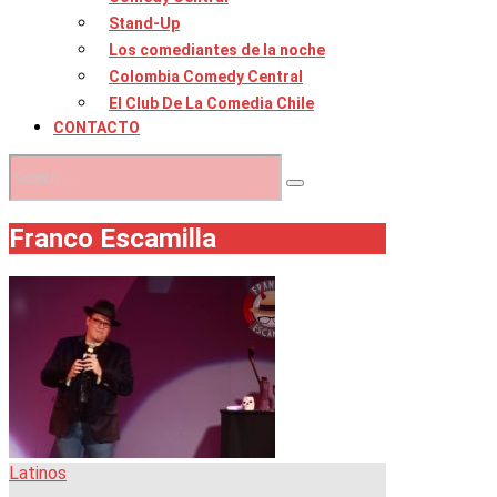
Stand-Up
Los comediantes de la noche
Colombia Comedy Central
El Club De La Comedia Chile
CONTACTO
Franco Escamilla
Latinos