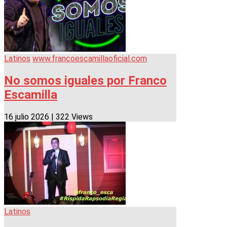
Latinos
www.francoescamillaoficial.com
No somos iguales por Franco
Escamilla
16 julio 2026
|
322 Views
Latinos