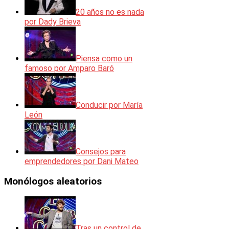
20 años no es nada
por Dady Brieva
Piensa como un
famoso por Amparo Baró
Conducir por María
León
Consejos para
emprendedores por Dani Mateo
Monólogos aleatorios
Tras un control de