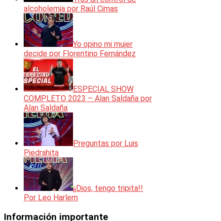
alcoholemia por Raúl Cimas
Yo opino mi mujer
decide por Florentino Fernández
ESPECIAL SHOW
COMPLETO 2023 – Alan Saldaña por
Alan Saldaña
Preguntas por Luis
Piedrahita
¡¡Dios, tengo tripita!!
Por Leo Harlem
Información importante