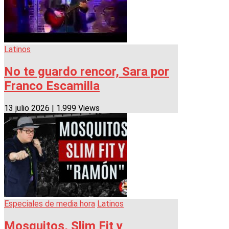
Latinos
No te guardo rencor, Sara por
Franco Escamilla
13 julio 2026
|
1.999 Views
Especiales de media hora
Latinos
Mosquitos, Slim Fit y