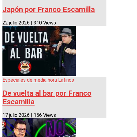
Japón por Franco Escamilla
22 julio 2026
|
310 Views
Especiales de media hora
Latinos
De vuelta al bar por Franco
Escamilla
17 julio 2026
|
156 Views