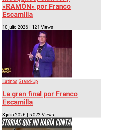
«RAMÓN» por Franco
Escamilla
10 julio 2026
|
121 Views
Latinos
Stand-Up
La gran final por Franco
Escamilla
8 julio 2026
|
5.072 Views