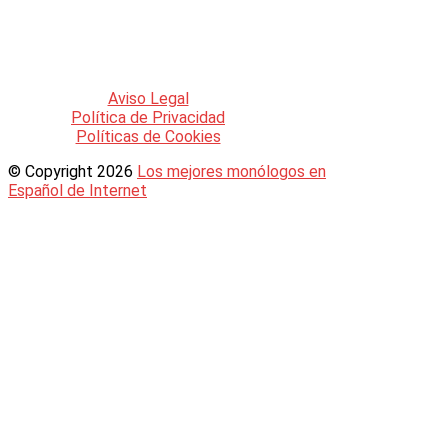
Puedes acceder a los
documentos
legales
que se rigen en esta web a
través de los siguientes enlaces:
Aviso Legal
Política de Privacidad
Políticas de Cookies
© Copyright 2026
Los mejores monólogos en
Español de Internet