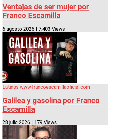
Ventajas de ser mujer por
Franco Escamilla
6 agosto 2026
|
7.403 Views
Latinos
www.francoescamillaoficial.com
Galilea y gasolina por Franco
Escamilla
28 julio 2026
|
179 Views