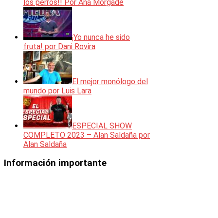
los perros!! Por Ana Morgade
¡Yo nunca he sido
fruta! por Dani Rovira
El mejor monólogo del
mundo por Luis Lara
ESPECIAL SHOW
COMPLETO 2023 – Alan Saldaña por
Alan Saldaña
Información importante
Los vídeos mostrados en esta web
están incorporados en la misma
mediante el código de inserción que
facilita la plataforma en el que se