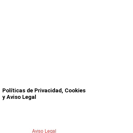
encuentran alojados:
Youtube, Vimeo,
Facebook, etc.
con lo que
esta web
no aloja en sus servidores ningún
tipo de archivo correspondiente a
dichos trabajos audiovisuales
.
Cualquier reclamación acerca de los
derechos de autor
de la misma deberá
realizarse a la plataforma a la que
pertenezca el vídeo, si bien
agradecemos se nos comunique
cualquier posible incidencia de este
tipo para retirar la publicación que
contiene dicho vídeo de forma
inmediata.
Políticas de Privacidad, Cookies
y Aviso Legal
Puedes acceder a los
documentos
legales
que se rigen en esta web a
través de los siguientes enlaces:
Aviso Legal