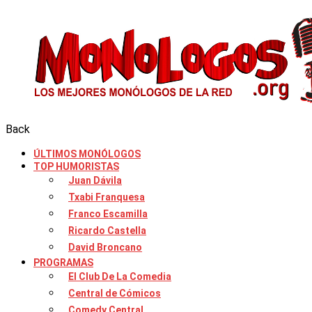
Back
ÚLTIMOS MONÓLOGOS
TOP HUMORISTAS
Juan Dávila
Txabi Franquesa
Franco Escamilla
Ricardo Castella
David Broncano
PROGRAMAS
El Club De La Comedia
Central de Cómicos
Comedy Central