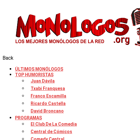
Back
ÚLTIMOS MONÓLOGOS
TOP HUMORISTAS
Juan Dávila
Txabi Franquesa
Franco Escamilla
Ricardo Castella
David Broncano
PROGRAMAS
El Club De La Comedia
Central de Cómicos
Comedy Central