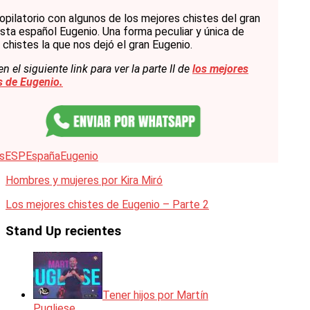
opilatorio con algunos de los mejores chistes del gran
sta español Eugenio. Una forma peculiar y única de
 chistes la que nos dejó el gran Eugenio.
n el siguiente link para ver la parte II de
los mejores
s de Eugenio.
s
ESP
España
Eugenio
Hombres y mujeres por Kira Miró
Los mejores chistes de Eugenio – Parte 2
Stand Up recientes
Tener hijos por Martín
Pugliese