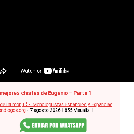
mejores chistes de Eugenio – Parte 1
del humor
🇪🇸 Monologuistas Españoles y Españolas
nólogos.org
- 7 agosto 2026
|
855 Visualiz.
|
|