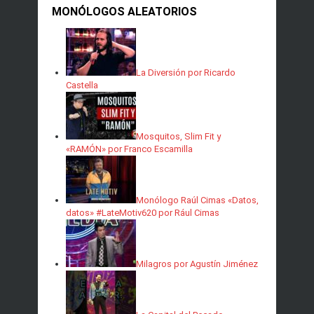
MONÓLOGOS ALEATORIOS
La Diversión por Ricardo
Castella
Mosquitos, Slim Fit y
«RAMÓN» por Franco Escamilla
Monólogo Raúl Cimas «Datos,
datos» #LateMotiv620 por Rául Cimas
Milagros por Agustín Jiménez