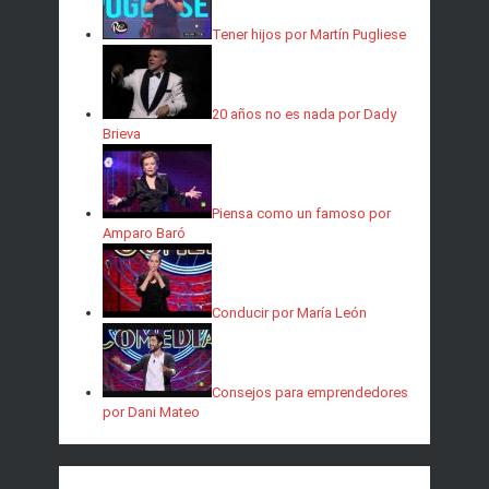
Tener hijos por Martín Pugliese
20 años no es nada por Dady
Brieva
Piensa como un famoso por
Amparo Baró
Conducir por María León
Consejos para emprendedores
por Dani Mateo