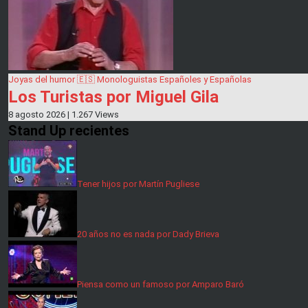
Joyas del humor
🇪🇸 Monologuistas Españoles y Españolas
Los Turistas por Miguel Gila
8 agosto 2026
|
1.267 Views
Stand Up recientes
Tener hijos por Martín Pugliese
20 años no es nada por Dady Brieva
Piensa como un famoso por Amparo Baró