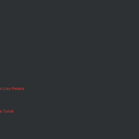
r Liss Pereira
ta Torné