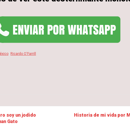
éxico
Ricardo O'Farrill
ero soy un jodido
Historia de mi vida por M
han Gato