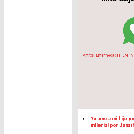
Antros
Enfermedades
LAT
M
Yo amo a mi hijo p
milenial por Jonat