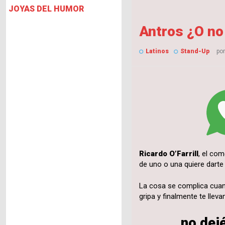
JOYAS DEL HUMOR
Antros ¿O no 
Latinos
Stand-Up
po
Ricardo O’Farrill
, el co
de uno o una quiere dart
La cosa se complica cuand
gripa y finalmente te llev
…no dejé