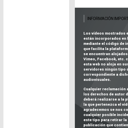
INFORMACIÓN IMPOR
Los vídeos mostrados 
están incorporados en 
mediante el código de i
que facilita la plataform
se encuentran alojados
Vimeo, Facebook, etc.
c
esta web no aloja en su
servidores ningún tipo 
correspondiente a dich
audiovisuales
.
Cualquier reclamación 
los
derechos de autor
d
deberá realizarse a la 
la que pertenezca el víd
agradecemos se nos c
cualquier posible incid
este tipo para retirar la
publicación que contie