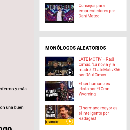
Consejos para
emprendedores por
Dani Mateo
MONÓLOGOS ALEATORIOS
LATE MOTIV – Raúl
Cimas. ‘La novia y la
madre’ #LateMotiv356
por Rául Cimas
El ser humano es
 enfermo y más
idiota por El Gran
Wyoming
 con una buen
El hermano mayor es
el inteligente por
Radagast
logo