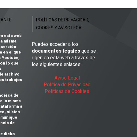
TANTE
POLÍTICAS DE PRIVACIDAD,
COOKIES Y AVISO LEGAL
en esta web
la misma
Puedes acceder a los
nserción
documentos legales
que se
a en el que
rigen en esta web a través de
:
Youtube,
on lo que
los siguientes enlaces:
s
de archivo
Aviso Legal
os trabajos
Política de Privacidad
Políticas de Cookies
acerca de
e la misma
plataforma a
eo, si bien
omunique
encia de
ne dicho