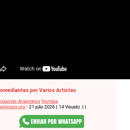
omediantes por Varios Artistas
guistas Argentinos
Youtube
nólogos.org
- 21 julio 2026
|
14 Visualiz.
|
|