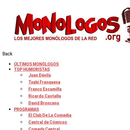
Back
ÚLTIMOS MONÓLOGOS
TOP HUMORISTAS
Juan Dávila
Txabi Franquesa
Franco Escamilla
Ricardo Castella
David Broncano
PROGRAMAS
El Club De La Comedia
Central de Cómicos
Comedy Central