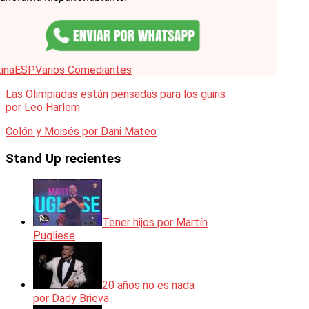
ina
ESP
Varios Comediantes
Las Olimpiadas están pensadas para los guiris
por Leo Harlem
Colón y Moisés por Dani Mateo
Stand Up recientes
Tener hijos por Martín
Pugliese
20 años no es nada
por Dady Brieva