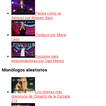
Piensa como un
famoso por Amparo Baró
Conducir por María
León
Consejos para
emprendedores por Dani Mateo
Monólogos aleatorios
Los chistes más
graciosos de Chiquito de la Calzada
2/3