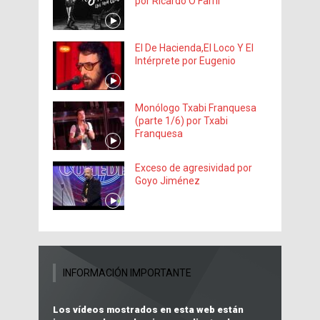
por Ricardo O’Farril
El De Hacienda,El Loco Y El
Intérprete por Eugenio
Monólogo Txabi Franquesa
(parte 1/6) por Txabi
Franquesa
Exceso de agresividad por
Goyo Jiménez
INFORMACIÓN IMPORTANTE
Los vídeos mostrados en esta web están