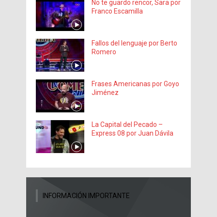
No te guardo rencor, Sara por
Franco Escamilla
Fallos del lenguaje por Berto
Romero
Frases Americanas por Goyo
Jiménez
La Capital del Pecado –
Express 08 por Juan Dávila
INFORMACIÓN IMPORTANTE