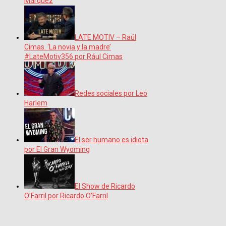
Márquez
LATE MOTIV – Raúl
Cimas. ‘La novia y la madre’
#LateMotiv356 por Rául Cimas
Redes sociales por Leo
Harlem
El ser humano es idiota
por El Gran Wyoming
El Show de Ricardo
O’Farril por Ricardo O’Farril