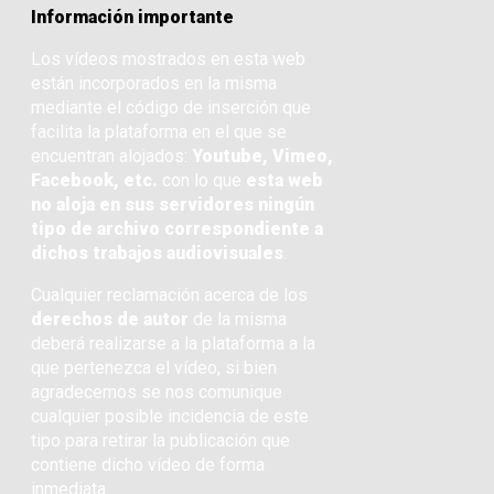
Información importante
Los vídeos mostrados en esta web
están incorporados en la misma
mediante el código de inserción que
facilita la plataforma en el que se
encuentran alojados:
Youtube, Vimeo,
Facebook, etc.
con lo que
esta web
no aloja en sus servidores ningún
tipo de archivo correspondiente a
dichos trabajos audiovisuales
.
Cualquier reclamación acerca de los
derechos de autor
de la misma
deberá realizarse a la plataforma a la
que pertenezca el vídeo, si bien
agradecemos se nos comunique
cualquier posible incidencia de este
tipo para retirar la publicación que
contiene dicho vídeo de forma
inmediata.