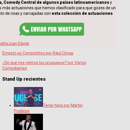
, Comedy Central de algunos países latinoamericanos
y
 más actuaciones que hemos clasificado para que gozes de un
to de risas y carcajadas con
esta colección de actuaciones
.
paña
Juan Dávila
Ernesto es Competitivo por Rául Cimas
¿De qué nos reímos los uruguayos? por Varios
Comediantes
Stand Up recientes
Tener hijos por Martín
Pugliese