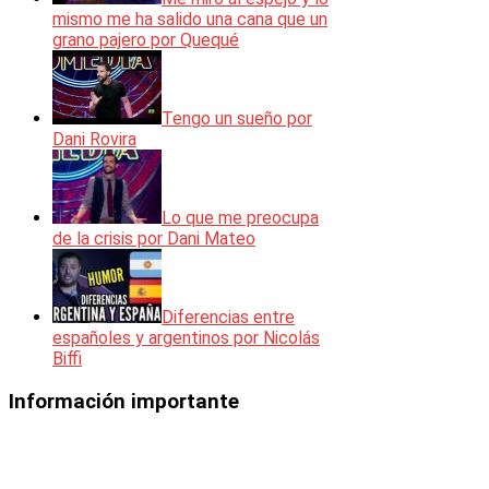
mismo me ha salido una cana que un
grano pajero por Quequé
Tengo un sueño por
Dani Rovira
Lo que me preocupa
de la crisis por Dani Mateo
Diferencias entre
españoles y argentinos por Nicolás
Biffi
Información importante
Los vídeos mostrados en esta web
están incorporados en la misma
mediante el código de inserción que