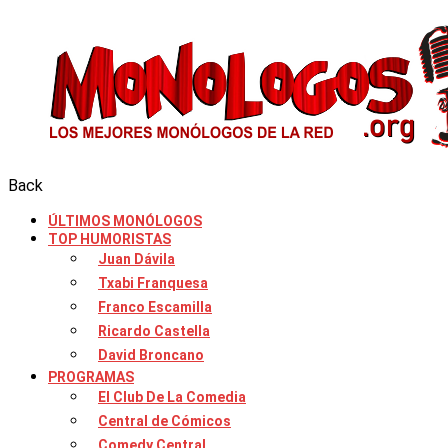
Back
ÚLTIMOS MONÓLOGOS
TOP HUMORISTAS
Juan Dávila
Txabi Franquesa
Franco Escamilla
Ricardo Castella
David Broncano
PROGRAMAS
El Club De La Comedia
Central de Cómicos
Comedy Central