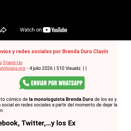
vios y redes sociales por Brenda Duro Clavín
s
Stand-Up
nólogos.org
- 4 julio 2026
|
510 Visualiz.
|
|
ito cómico de
la monologuista Brenda Duro
de los ex y
a social en redes sociales a partir del momento de dejar la
n.
book, Twitter,…y los Ex