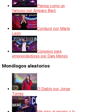
Piensa como un
famoso por Amparo Baró
Conducir por María
León
Consejos para
emprendedores por Dani Mateo
Monólogos aleatorios
El Diablo por Jorge
Torres
Me miro al espejo y lo