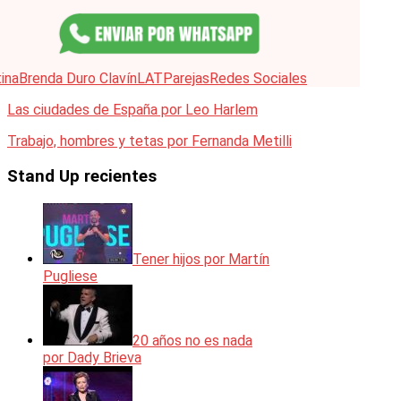
ina
Brenda Duro Clavín
LAT
Parejas
Redes Sociales
Las ciudades de España por Leo Harlem
Trabajo, hombres y tetas por Fernanda Metilli
Stand Up recientes
Tener hijos por Martín
Pugliese
20 años no es nada
por Dady Brieva