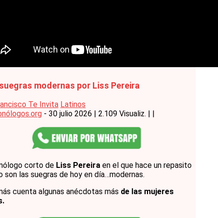
suegras modernas por Liss Pereira
ancisco Te Invita
Latinos
nólogos.org
- 30 julio 2026
|
2.109 Visualiz.
|
|
nólogo corto de
Liss Pereira
en el que hace un repasito
 son las suegras de hoy en día…modernas.
más cuenta algunas anécdotas más
de las mujeres
s.