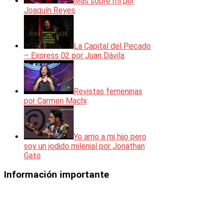
Más sobre mí por
Joaquín Reyes
La Capital del Pecado
– Express 02 por Juan Dávila
Revistas femeninas
por Carmen Machi
Yo amo a mi hijo pero
soy un jodido milenial por Jonathan
Gato
Información importante
Los vídeos mostrados en esta web
están incorporados en la misma
mediante el código de inserción que
facilita la plataforma en el que se