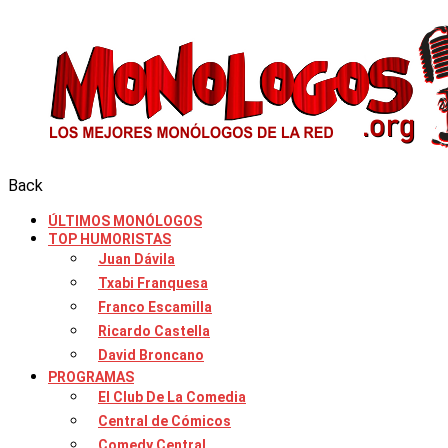
Back
ÚLTIMOS MONÓLOGOS
TOP HUMORISTAS
Juan Dávila
Txabi Franquesa
Franco Escamilla
Ricardo Castella
David Broncano
PROGRAMAS
El Club De La Comedia
Central de Cómicos
Comedy Central