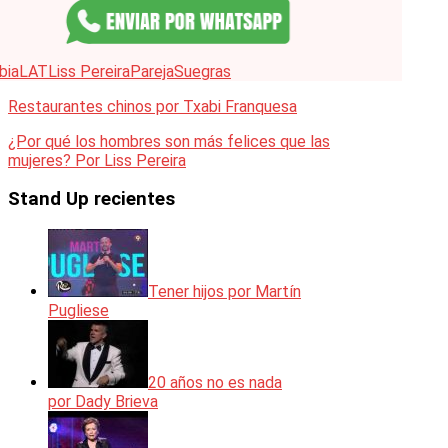
bia
LAT
Liss Pereira
Pareja
Suegras
Restaurantes chinos por Txabi Franquesa
¿Por qué los hombres son más felices que las
mujeres? Por Liss Pereira
Stand Up recientes
Tener hijos por Martín
Pugliese
20 años no es nada
por Dady Brieva