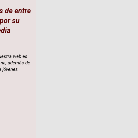
s de entre
por su
edia
nuestra web es
ina, además de
e jóvenes