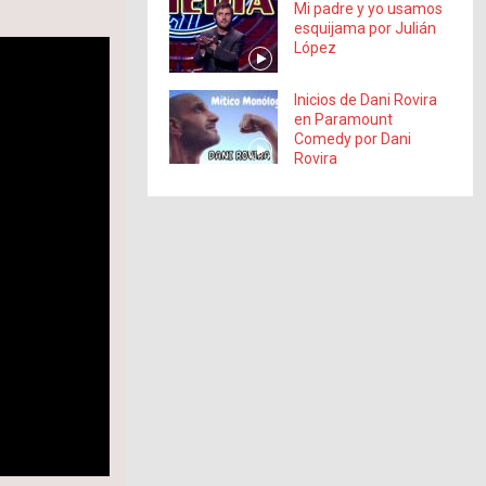
Mi padre y yo usamos
esquijama por Julián
López
Inicios de Dani Rovira
en Paramount
Comedy por Dani
Rovira