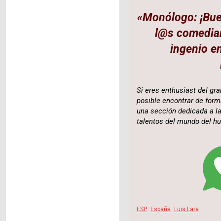
«Monólogo: ¡Bue
l@s comedian
ingenio e
Si eres enthusiast del gr
posible encontrar de for
una sección dedicada a la
talentos del mundo del h
ESP
España
Luis Lara