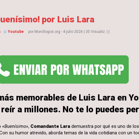
uenísimo! por Luis Lara
s
Youtube
por
Monólogos.org
- 4 julio 2026
|
35 Visualiz.
|
|
más memorables de Luis Lara en Yo
reír a millones. No te lo puedes per
o
«Buenísimo»
,
Comandante Lara
demuestra por qué es uno de lo
on su humor atrevido, aborda temas de la vida cotidiana con un toq