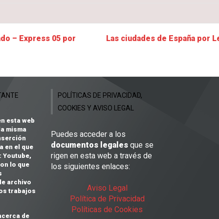
ado – Express 05 por
Las ciudades de España por 
TANTE
POLÍTICAS DE PRIVACIDAD,
COOKIES Y AVISO LEGAL
en esta web
la misma
Puedes acceder a los
nserción
documentos legales
que se
a en el que
rigen en esta web a través de
:
Youtube,
on lo que
los siguientes enlaces:
s
de archivo
Aviso Legal
os trabajos
Política de Privacidad
Políticas de Cookies
acerca de